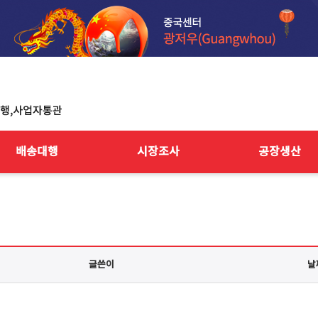
배송대행
시장조사
공장생산
글쓴이
날