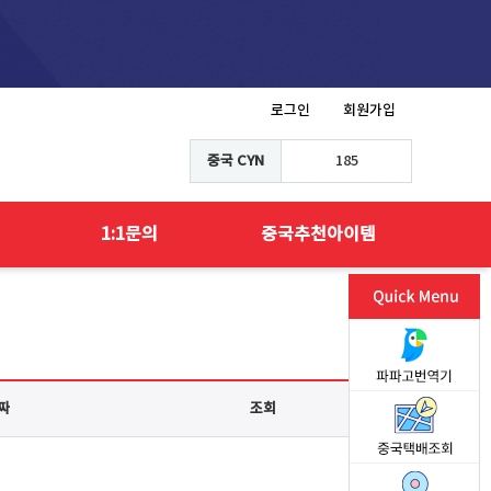
로그인
회원가입
중국 CYN
185
1:1문의
중국추천아이템
짜
조회