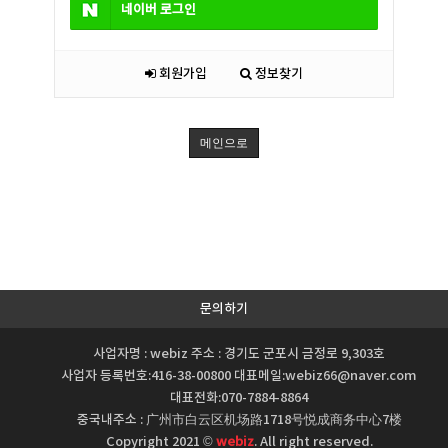
네이버
로그인
회원가입
정보찾기
메인으로
문의하기
사업자명 : webiz 주소 : 경기도 군포시 금정로 9,303호
사업자 등록번호:416-38-00800 대표메일:webiz66@naver.com
대표전화:070-7884-8864
중국내주소 : 广州市白云区机场路1718号悦成商务中心7楼
Copyright 2021 ©
webiz
. All right reserved.